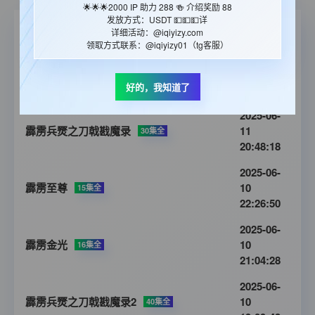
🌟🌟🌟2000 IP 助力 288 🍻 介绍奖励 88
发放方式：USDT 💵💵💵详
影片名称
更新时间
详细活动：@iqiyizy.com
领取方式联系：@iqiyizy01（tg客服）
2025-06-
霹雳眼
11
20集全
好的，我知道了
20:49:04
2025-06-
霹雳兵燹之刀戟戡魔录
11
30集全
20:48:18
2025-06-
霹雳至尊
10
15集全
22:26:50
2025-06-
霹雳金光
10
16集全
21:04:28
2025-06-
霹雳兵燹之刀戟戡魔录2
10
40集全