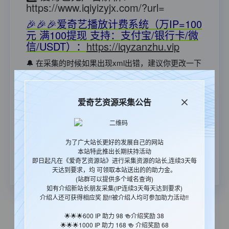
https://www.iqiyizyjx.com/?url=
🎉🎉🎉爱奇艺播放计费系统（万IP=100
元 满100提现 支持：支付宝/银行卡/微
信/USDT）：
https://iqyzanzhu.vip
🔔 在采集的时候如果出现xml出错，建议你更改一下
采集插件里的采集时间间隔那一项，调整到10左右，
就能基本解决问题了。
爱奇艺资源采集公告
😇本站图片地址每日更换,请勿调用! 采集的同时，请
把图片下载到本地，以免杜绝日后出现类似图片失效
的情况。
🎉郑重承诺：资源永久免费,国内CDN
为了广大站长更好的发展自己的网站
加速永久免费的资源站(承诺绝不影响
本站特此推出长期扶持活动
用户体验)
即日起凡在《爱奇艺资源站》进行采集资源的站长,连续3天每
天达到要求，均 可领取本站送出的的助力金。
(站群可以提供多个域名查询)
如有介绍新站长朋友采集(IP连续3天每天达到要求)
介绍人还可获得相应奖 励!!被介绍人均可参加助力活动!!
🌟🌟🌟600 IP 助力 98 🍻介绍奖励 38
本站统计
65474
今日更新
65
🌟🌟🌟1000 IP 助力 168 🍻 介绍奖励 68