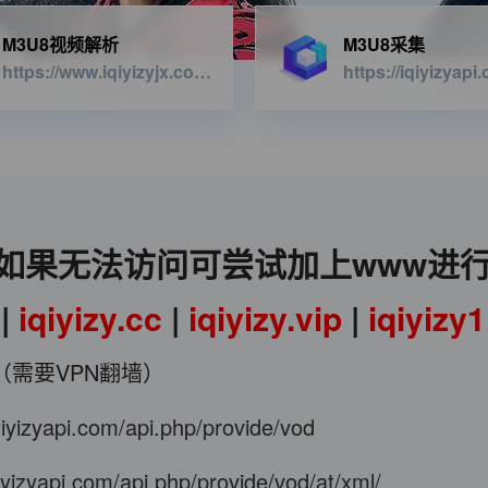
M3U8视频解析
M3U8采集
https://www.iqiyizyjx.com/?url=
如果无法访问可尝试加上www进
|
iqiyizy.cc
|
iqiyizy.vip
|
iqiyizy
（需要VPN翻墙）
iqiyizyapi.com/api.php/provide/vod
qiyizyapi.com/api.php/provide/vod/at/xml/