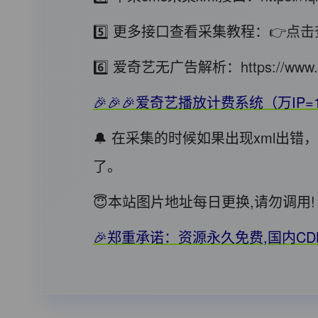
5️⃣ 更多接口查看采集教程：
👉点击
6️⃣ 爱奇艺无广告解析：
https://www.
🎉🎉🎉爱奇艺播放计费系统（万IP=
🔔 在采集的时候如果出现xml出
了。
😇本站图片地址每日更换,请勿调
🎉郑重承诺：资源永久免费,国内C