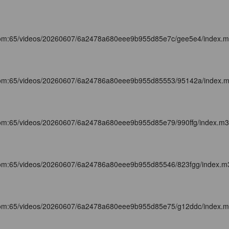
com:65/videos/20260607/6a2478a680eee9b955d85e7c/gee5e4/index.
com:65/videos/20260607/6a24786a80eee9b955d85553/95142a/index.
com:65/videos/20260607/6a2478a680eee9b955d85e79/990ffg/index.m
com:65/videos/20260607/6a24786a80eee9b955d85546/823fgg/index.m
com:65/videos/20260607/6a2478a680eee9b955d85e75/g12ddc/index.