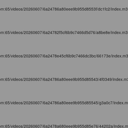
com:65/videos/20260607/6a24786a80eee9b955d8553f/dc1fc2/index.m
com:65/videos/20260607/6a24782f5cf6b9c7466d5d76/a8be8e/index.m
com:65/videos/20260607/6a2478e45cf6b9c7466dc3bc/66173e/index.m
com:65/videos/20260607/6a24786a80eee9b955d85543/4f0349/index.m
com:65/videos/20260607/6a24786a80eee9b955d85545/g3a0c7/index.
com:65/videos/20260607/6a2478a680eee9b955d85e76/44202a/index.