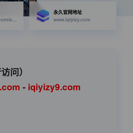
永久官网地址
https://iqiyizyapi.com/api.php/provide/vod/from/snm3u8/at/xml
www.iqiyizy.com
行访问）
1.com
-
iqiyizy9.com